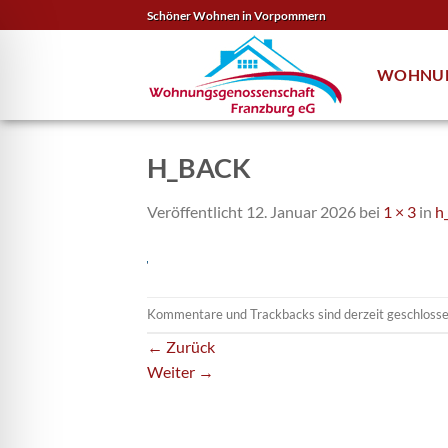
Zum
Schöner Wohnen in Vorpommern
Inhalt
springen
WOHNU
H_BACK
Veröffentlicht
12. Januar 2026
bei
1 × 3
in
h
Kommentare und Trackbacks sind derzeit geschlosse
←
Zurück
Weiter
→