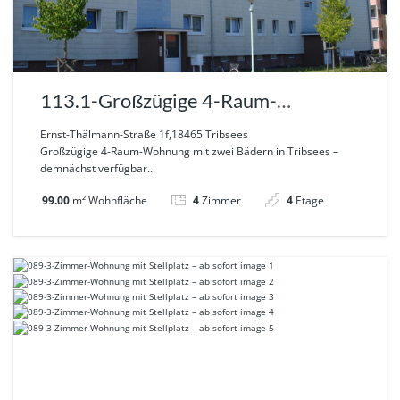
113.1-Großzügige 4-Raum-
Wohnung mit zwei Bädern in
Ernst-Thälmann-Straße 1f,18465 Tribsees
Großzügige 4-Raum-Wohnung mit zwei Bädern in Tribsees –
Tribsees – demnächst verfügbar
demnächst verfügbar...
99.00
m² Wohnfläche
4
Zimmer
4
Etage