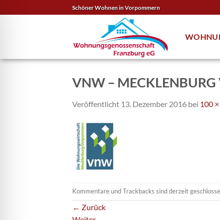
Zum
Schöner Wohnen in Vorpommern
Inhalt
springen
WOHNU
VNW – MECKLENBUR
Veröffentlicht
13. Dezember 2016
bei
100 ×
Kommentare und Trackbacks sind derzeit geschlosse
←
Zurück
Weiter
→