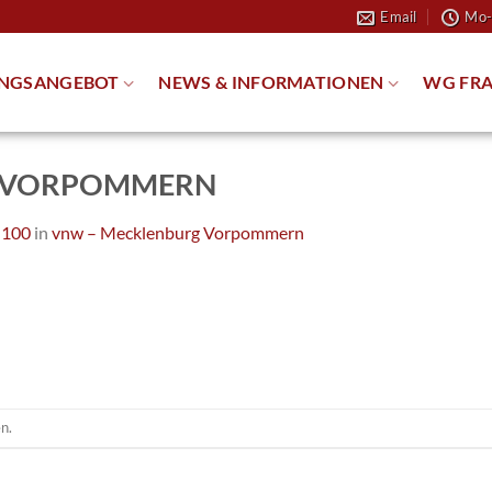
Email
Mo-
NGSANGEBOT
NEWS & INFORMATIONEN
WG FRA
G VORPOMMERN
 100
in
vnw – Mecklenburg Vorpommern
n.