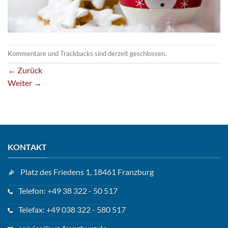
Kommentare und Trackbacks sind derzeit geschlossen.
←
Zurück
Weiter
→
KONTAKT
Platz des Friedens 1, 18461 Franzburg
Telefon: +49 38 322 - 50 517
Telefax: +49 038 322 - 580 517