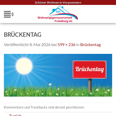
Zum
Schöner Wohnen in Vorpommern
Inhalt
springen
BRÜCKENTAG
Veröffentlicht
8. Mai 2026
bei
599 × 236
in
Brückentag
Kommentare und Trackbacks sind derzeit geschlossen.
←
Zurück