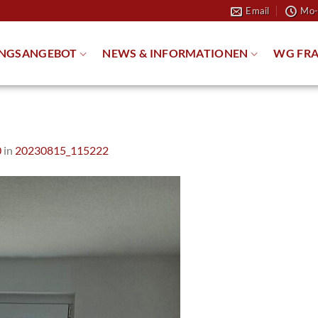
Email
Mo-
NGSANGEBOT
NEWS & INFORMATIONEN
WG FRA
0
in
20230815_115222