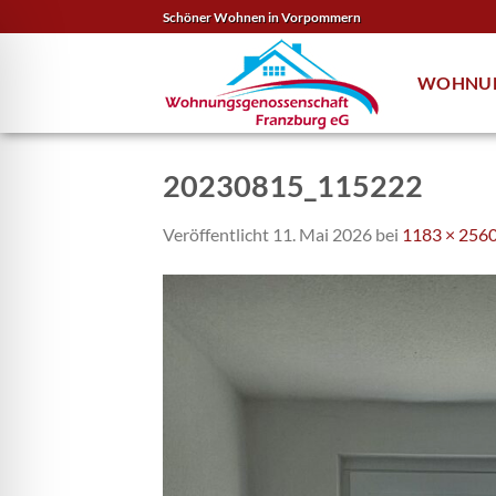
Zum
Schöner Wohnen in Vorpommern
Inhalt
springen
WOHNU
20230815_115222
Veröffentlicht
11. Mai 2026
bei
1183 × 256