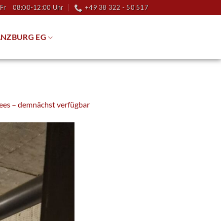
Fr 08:00-12:00 Uhr
+49 38 322 - 50 517
NZBURG EG
ees – demnächst verfügbar