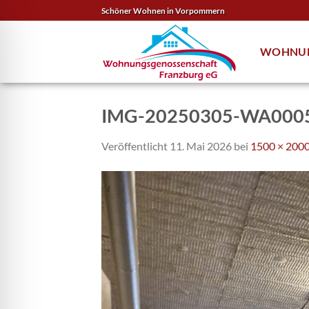
Zum
Schöner Wohnen in Vorpommern
Inhalt
springen
WOHNU
IMG-20250305-WA000
Veröffentlicht
11. Mai 2026
bei
1500 × 200