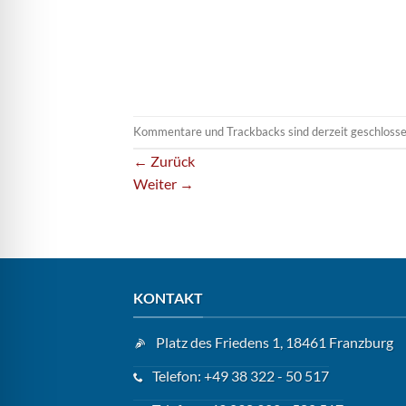
Kommentare und Trackbacks sind derzeit geschlosse
←
Zurück
Weiter
→
KONTAKT
Platz des Friedens 1, 18461 Franzburg
Telefon: +49 38 322 - 50 517