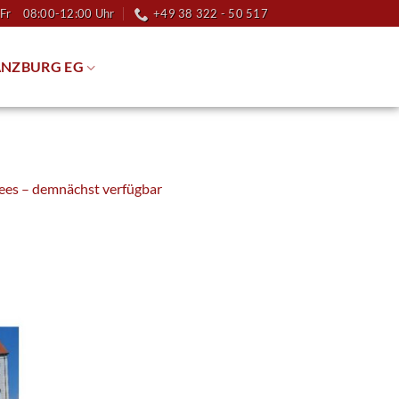
Fr 08:00-12:00 Uhr
+49 38 322 - 50 517
NZBURG EG
ees – demnächst verfügbar