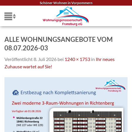
Zum
Schöner Wohnen in Vorpommern
Inhalt
springen
ALLE WOHNUNGSANGEBOTE VOM
08.07.2026-03
Veröffentlicht
8. Juli 2026
bei
1240 × 1753
in
Ihr neues
Zuhause wartet auf Sie!