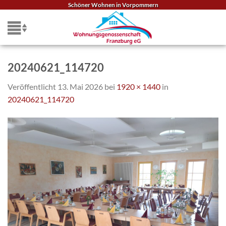
Zum
Schöner Wohnen in Vorpommern
Inhalt
springen
20240621_114720
Veröffentlicht
13. Mai 2026
bei
1920 × 1440
in
20240621_114720